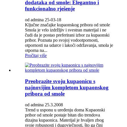
dodataka od smole: Elegantno i
funkcionalno rješenje
od admina 25-03-18
Ključne značajke kupaonskog pribora od smole
Smola je vrlo izdržljiv i svestran materijal i ne
čudi da je postao preferirani izbor za kupaonski
pribor. Poznata po svojoj vodootpornosti,
otpornosti na udarce i lakoći održavanja, smola je
otporna na...
Pročitaj više
Preobrazite svoju kupaonicu s
najnovijim kompletom kupaonskog
pribora od smole
od admina 25.3.2008
Trend u usponu u uređenju doma Kupaonski
pribor od smole postaje bitan dio trendova
dizajna kupaonica. Materijal je hvaljen zbog
svoje robusnosti i dugovječnosti, što ga čini