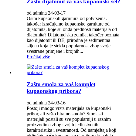
Zašto dijatomit za vaš kupaonski set?
od admina 24-03-17
Osim kupaonskih garnitura od polyrseina,
također izrađujemo kupaonske garniture od
dijatomita, koje su onda prednosti materijala od
diatomita? Dijatomejska zemlja, također poznata
kao dijatomit ili DE, prirodna je sedimentna
stijena koja je stekla popularnost zbog svoje
svestrane primjene i brojnih...
Pročitaj više
Zašto smola za vaš komplet
kupaonskog pribora?
od admina 24-03-16
Postoji mnogo vrsta materijala za kupaonski
pribor, ali zašto biramo smolu? Smolasti
materijali postali su sve popularniji u raznim
proizvodima zbog svojih jedinstvenih
karakteristika i svestranosti. Od namještaja koji
uključuje naše kupaonske garniture do nakita...