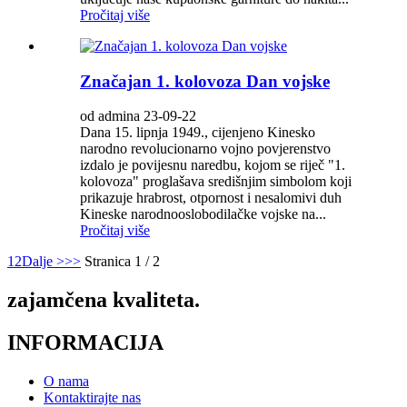
Pročitaj više
Značajan 1. kolovoza Dan vojske
od admina 23-09-22
Dana 15. lipnja 1949., cijenjeno Kinesko
narodno revolucionarno vojno povjerenstvo
izdalo je povijesnu naredbu, kojom se riječ "1.
kolovoza" proglašava središnjim simbolom koji
prikazuje hrabrost, otpornost i nesalomivi duh
Kineske narodnooslobodilačke vojske na...
Pročitaj više
1
2
Dalje >
>>
Stranica 1 / 2
zajamčena kvaliteta.
INFORMACIJA
O nama
Kontaktirajte nas