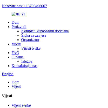
Nazovite nas: +13790496007
Dom
Proizvodi
Kompleti kupaonskih dodataka
Šipka za zavjese
Organizator
Vijesti
Vijesti tvrtke
FAQ
O nama
Izložba
Kontaktirajte nas
English
Dom
Vijesti
Vijesti
Vijesti tvrtke