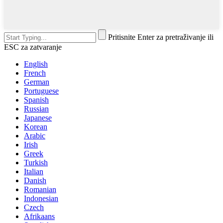
Pritisnite Enter za pretraživanje ili
ESC za zatvaranje
English
French
German
Portuguese
Spanish
Russian
Japanese
Korean
Arabic
Irish
Greek
Turkish
Italian
Danish
Romanian
Indonesian
Czech
Afrikaans