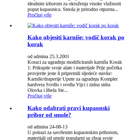
idealnim izborom za okruženja visoke vlažnosti
poput kupaonica. Smola je prirodno otporna...
Pročitaj više
Kako objesiti karniše: vodič korak po
korak
od admina 25.3.2001
Koraci za ugradnju modificiranih karniša Korak
1: Prikupite svoje alate i materijale Prije početka
provjerite jeste li pripremili sljedeće stavke:
Karniše/draperije Upute za ugradnju Komplet
hardvera Svrdlo i svrdla Vijci i zidna sidra
Olovka i libela Ste...
Pročitaj više
Kako odabrati pravi kupaonski
pribor od smole?
od admina 24-08-13
U potrazi za savršenim kupaonskim priborom,
materijali od smole popularni su zbog svoje