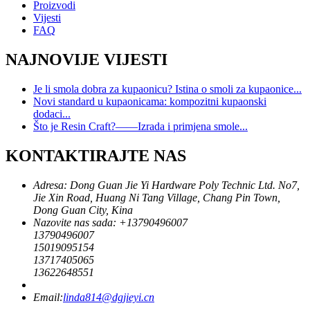
Proizvodi
Vijesti
FAQ
NAJNOVIJE VIJESTI
Je li smola dobra za kupaonicu? Istina o smoli za kupaonice...
Novi standard u kupaonicama: kompozitni kupaonski
dodaci...
Što je Resin Craft?——Izrada i primjena smole...
KONTAKTIRAJTE NAS
Adresa: Dong Guan Jie Yi Hardware Poly Technic Ltd. No7,
Jie Xin Road, Huang Ni Tang Village, Chang Pin Town,
Dong Guan City, Kina
Nazovite nas sada: +
13790496007
13790496007
15019095154
13717405065
13622648551
Email:
linda814@dgjieyi.cn