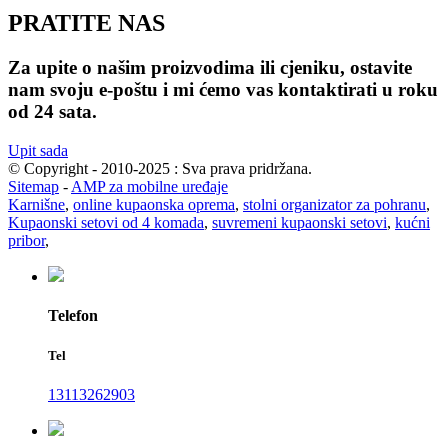
PRATITE NAS
Za upite o našim proizvodima ili cjeniku, ostavite
nam svoju e-poštu i mi ćemo vas kontaktirati u roku
od 24 sata.
Upit sada
© Copyright - 2010-2025 : Sva prava pridržana.
Sitemap
-
AMP za mobilne uređaje
Karnišne
,
online kupaonska oprema
,
stolni organizator za pohranu
,
Kupaonski setovi od 4 komada
,
suvremeni kupaonski setovi
,
kućni
pribor
,
Telefon
Tel
13113262903