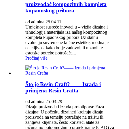
proizvođač kompozitnih kompleta
kupaonskog pribora
od admina 25.04.11
Umješnost susreće inovaciju – vizija dizajna i
tehnologija materijala iza našeg kompozitnog
kompleta kupaonskog pribora Uz stalnu
evoluciju suvremene kućne estetike, modna je
osjetljivost kako bolje zadovoljiti raznolike
estetske potrebe potrošača...
Pročitaj više
Što je Resin Craft?—— Izrada i
primjena Resin Crafta
od admina 25-03-29
Dizajn proizvoda i izrada prototipova: Faza
dizajna: U početku dizajneri kreiraju dizajn
proizvoda na temelju potražnje na tržištu ili
zahtjeva klijenata, često koristeći alate za
računalno potpomognuto projektiranje (CAD) za