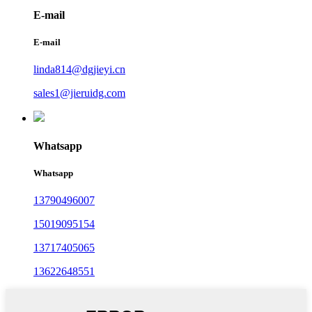
E-mail
E-mail
linda814@dgjieyi.cn
sales1@jieruidg.com
Whatsapp
Whatsapp
13790496007
15019095154
13717405065
13622648551