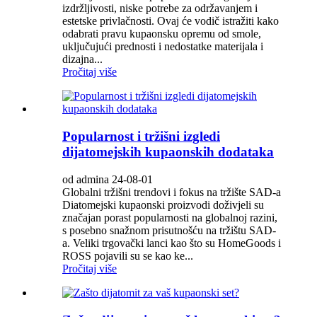
izdržljivosti, niske potrebe za održavanjem i
estetske privlačnosti. Ovaj će vodič istražiti kako
odabrati pravu kupaonsku opremu od smole,
uključujući prednosti i nedostatke materijala i
dizajna...
Pročitaj više
Popularnost i tržišni izgledi
dijatomejskih kupaonskih dodataka
od admina 24-08-01
Globalni tržišni trendovi i fokus na tržište SAD-a
Diatomejski kupaonski proizvodi doživjeli su
značajan porast popularnosti na globalnoj razini,
s posebno snažnom prisutnošću na tržištu SAD-
a. Veliki trgovački lanci kao što su HomeGoods i
ROSS pojavili su se kao ke...
Pročitaj više